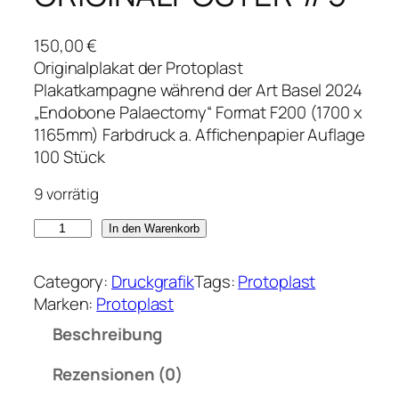
150,00
€
Originalplakat der Protoplast
Plakatkampagne während der Art Basel 2024
„Endobone Palaectomy“ Format F200 (1700 x
1165mm) Farbdruck a. Affichenpapier Auflage
100 Stück
9 vorrätig
P
In den Warenkorb
R
O
Category:
Druckgrafik
Tags:
Protoplast
T
Marken:
Protoplast
O
Beschreibung
P
L
Rezensionen (0)
A