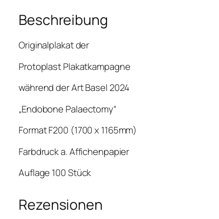
S
Beschreibung
T
–
A
Originalplakat der
R
T
Protoplast Plakatkampagne
B
während der Art Basel 2024
A
S
„Endobone Palaectomy“
E
L
Format F200 (1700 x 1165mm)
2
0
Farbdruck a. Affichenpapier
2
Auflage 100 Stück
6
K
A
Rezensionen
M