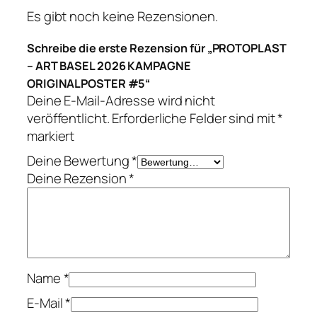
P
Es gibt noch keine Rezensionen.
A
G
Schreibe die erste Rezension für „PROTOPLAST
N
– ART BASEL 2026 KAMPAGNE
E
ORIGINALPOSTER #5“
O
Deine E-Mail-Adresse wird nicht
R
veröffentlicht.
Erforderliche Felder sind mit
*
I
markiert
G
Deine Bewertung
*
I
Deine Rezension
*
N
A
L
P
O
S
Name
*
T
E-Mail
*
E