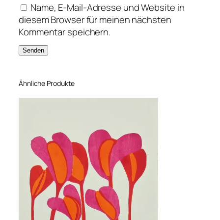
R
Name, E-Mail-Adresse und Website in
#
diesem Browser für meinen nächsten
5
Kommentar speichern.
M
e
n
g
Ähnliche Produkte
e