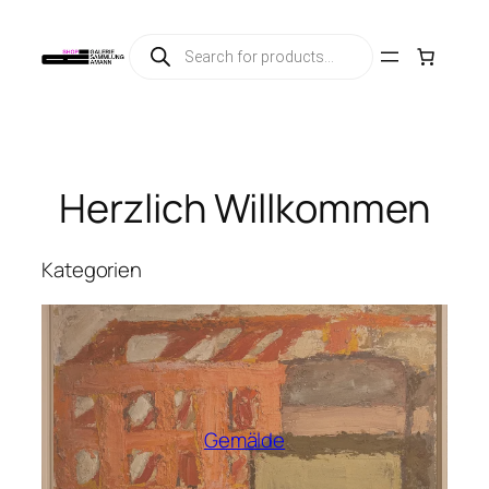
Zum
Products
Inhalt
search
springen
Herzlich Willkommen
Kategorien
Gemälde