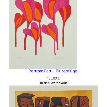
R
A
R
T
B
A
S
E
L
2
0
2
Bertram Bartl – Blütenflügel
4
K
180,00
€
A
In den Warenkorb
M
P
A