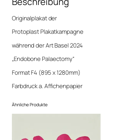
Beschreibung
–
O
Originalplakat der
R
I
Protoplast Plakatkampagne
G
während der Art Basel 2024
I
N
„Endobone Palaectomy“
A
L
Format F4 (895 x 1280mm)
P
O
Farbdruck a. Affichenpapier
S
T
Ähnliche Produkte
E
R
D
E