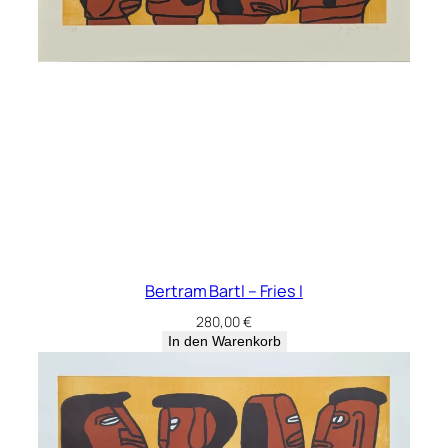
G
N
E
#
6
M
e
n
g
e
Bertram Bartl – Fries I
280,00
€
In den Warenkorb