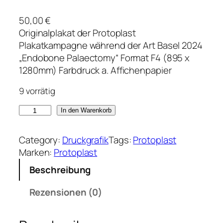
50,00
€
Originalplakat der Protoplast
Plakatkampagne während der Art Basel 2024
„Endobone Palaectomy“ Format F4 (895 x
1280mm) Farbdruck a. Affichenpapier
9 vorrätig
P
In den Warenkorb
R
O
Category:
Druckgrafik
Tags:
Protoplast
T
Marken:
Protoplast
O
Beschreibung
P
L
Rezensionen (0)
A
S
T