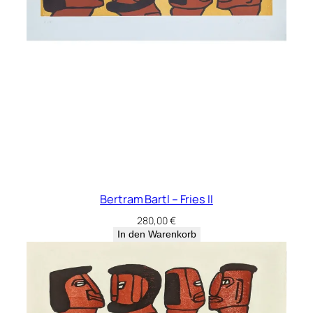
Bertram Bartl – Fries II
280,00
€
In den Warenkorb