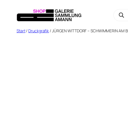
Zum
Prod
Inhalt
sear
springen
Start
/
Druckgrafik
/ JÜRGEN WITTDORF – SCHWIMMERIN AM 