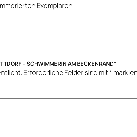
 nummerierten Exemplaren
N WITTDORF – SCHWIMMERIN AM BECKENRAND“
ntlicht.
Erforderliche Felder sind mit
*
markier