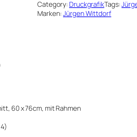
Category:
Druckgrafik
Tags:
Jürg
Marken:
Jürgen Wittdorf
)
tt, 60 x 76cm, mit Rahmen
64)