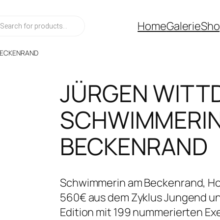
ucts
Home
Galerie
Sho
ch
BECKENRAND
JÜRGEN WITT
SCHWIMMERIN
BECKENRAND
Schwimmerin am Beckenrand, Holz
560€ aus dem Zyklus Jungend und
Edition mit 199 nummerierten E