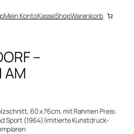
p
Mein Konto
Kasse
Shop
Warenkorb
DORF –
 AM
schnitt, 60 x 76cm, mit Rahmen Preis:
 Sport (1964) limitierte Kunstdruck-
xemplaren