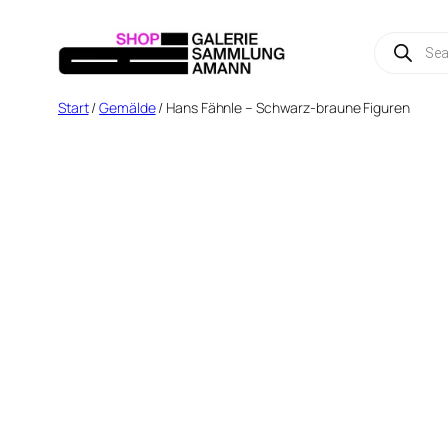
Zum
Produc
Inhalt
search
springen
Start
/
Gemälde
/ Hans Fähnle – Schwarz-braune Figuren