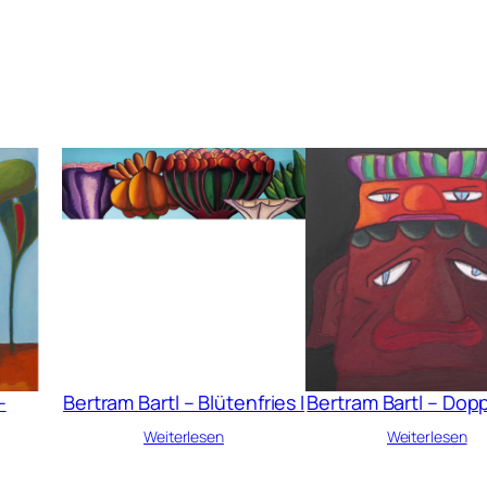
–
Bertram Bartl – Blütenfries I
Bertram Bartl – Dop
Weiterlesen
Weiterlesen