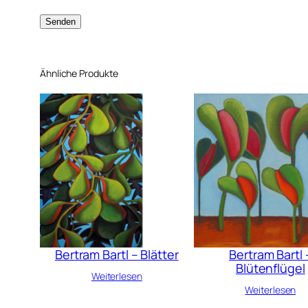
Ähnliche Produkte
Bertram Bartl – Blätter
Bertram Bartl 
Blütenflügel
Weiterlesen
Weiterlesen