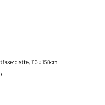
)
rtfaserplatte, 115 x 158cm
)