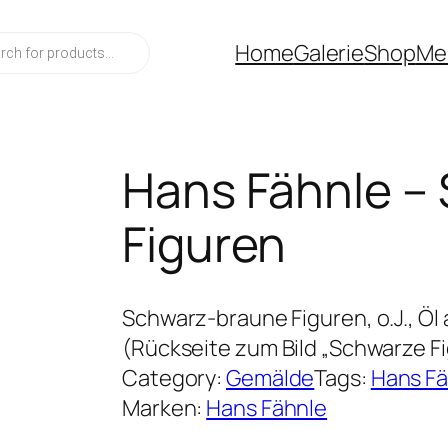
ts
Home
Galerie
Shop
Me
Hans Fähnle –
Figuren
Schwarz-braune Figuren, o.J., Öl
(Rückseite zum Bild „Schwarze Fi
Category:
Gemälde
Tags:
Hans Fä
Marken:
Hans Fähnle