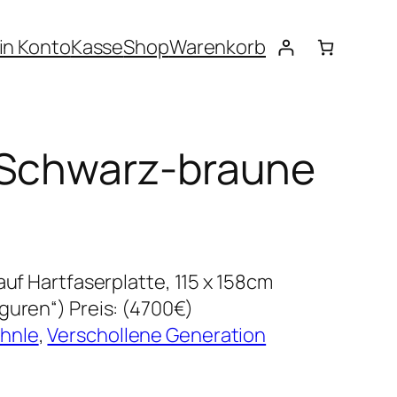
in Konto
Kasse
Shop
Warenkorb
 Schwarz-braune
 auf Hartfaserplatte, 115 x 158cm
guren“) Preis: (4700€)
hnle
, 
Verschollene Generation