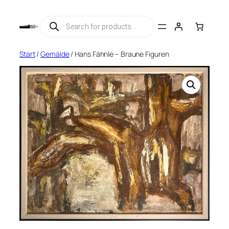
Zum
Products
Inhalt
search
springen
Start
/
Gemälde
/ Hans Fähnle – Braune Figuren