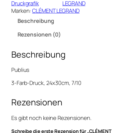
M
Druckgrafik
LEGRAND
E
Marken:
CLÉMENT LEGRAND
N
Beschreibung
T
L
Rezensionen (0)
E
G
Beschreibung
R
A
N
Publius
D
–
3-Farb-Druck, 24x30cm, 7/10
P
u
Rezensionen
b
l
Es gibt noch keine Rezensionen.
i
u
Schreibe die erste Rezension für „CLÉMENT