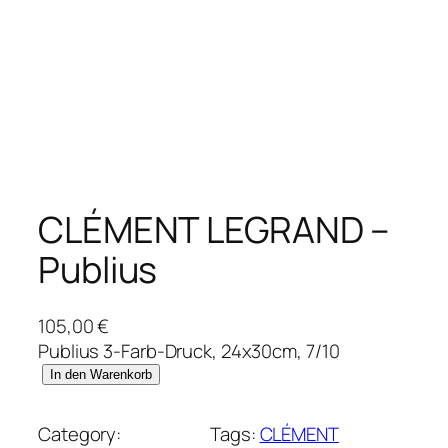
CLÉMENT LEGRAND –
Publius
105,00
€
Publius 3-Farb-Druck, 24x30cm, 7/10
C
In den Warenkorb
L
É
Category:
Tags:
CLÉMENT