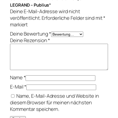
s
LEGRAND – Publius“
M
Deine E-Mail-Adresse wird nicht
e
veröffentlicht.
Erforderliche Felder sind mit
*
n
markiert
g
Deine Bewertung
*
e
Deine Rezension
*
Name
*
E-Mail
*
Name, E-Mail-Adresse und Website in
diesem Browser für meinen nächsten
Kommentar speichern.