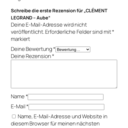
n
g
e
Ausstellungskatalog Boys Boys Toys
5,50
€
In den Warenkorb