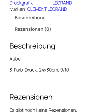
M
Druckgrafik
LEGRAND
E
Marken:
CLÉMENT LEGRAND
N
Beschreibung
T
L
Rezensionen (0)
E
G
Beschreibung
R
A
N
Aube
D
–
3-Farb-Druck, 24x30cm, 9/10
A
u
b
e
Ähnliche Produkte
M
e