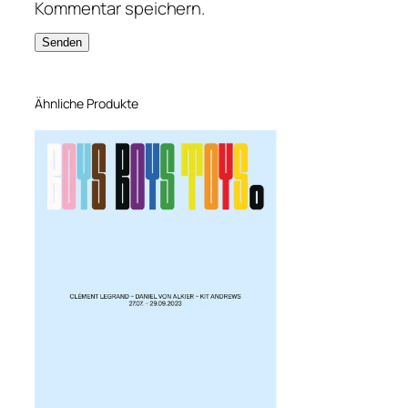
Ausstellungsposter Boys Boys Toys
5,50
€
In den Warenkorb