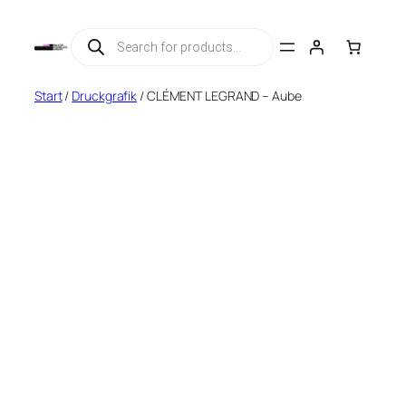
Zum
Products
Inhalt
search
springen
Start
/
Druckgrafik
/ CLÉMENT LEGRAND – Aube