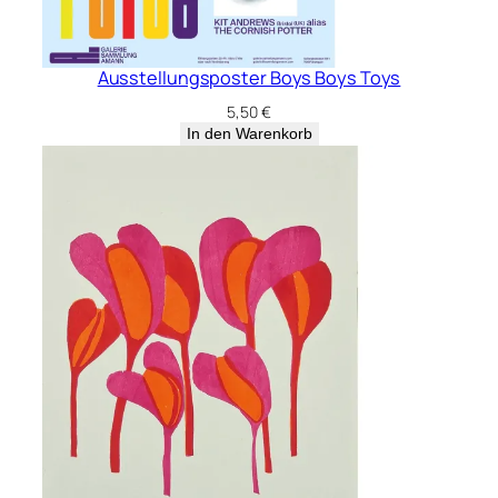
Bertram Bartl – Fries I
280,00
€
In den Warenkorb