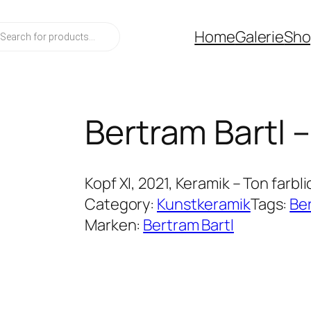
ucts
Home
Galerie
Sho
ch
Bertram Bartl –
Kopf XI, 2021, Keramik – Ton farb
Category:
Kunstkeramik
Tags:
Ber
Marken:
Bertram Bartl