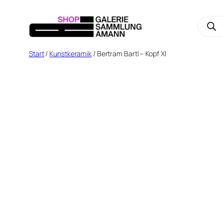
Zum
Prod
Inhalt
sear
springen
Start
/
Kunstkeramik
/ Bertram Bartl – Kopf XI