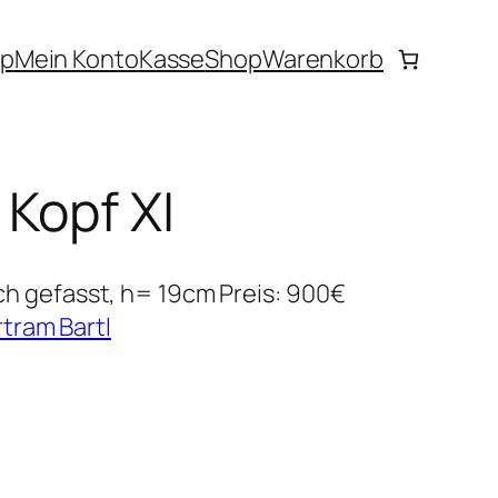
p
Mein Konto
Kasse
Shop
Warenkorb
 Kopf XI
lich gefasst, h= 19cm Preis: 900€
tram Bartl