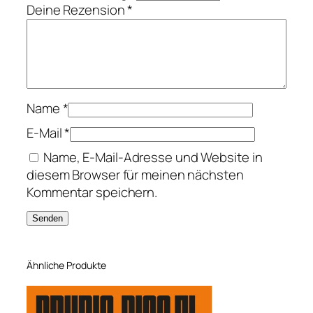
g
Deine Rezension
*
e
l
M
e
n
Name
*
g
e
E-Mail
*
Name, E-Mail-Adresse und Website in
diesem Browser für meinen nächsten
Kommentar speichern.
Ähnliche Produkte