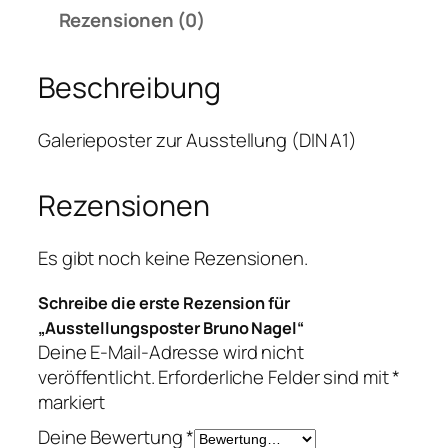
l
Rezensionen (0)
u
n
Beschreibung
g
s
p
Galerieposter zur Ausstellung (DIN A1)
o
s
Rezensionen
t
e
r
Es gibt noch keine Rezensionen.
B
Schreibe die erste Rezension für
r
„Ausstellungsposter Bruno Nagel“
u
Deine E-Mail-Adresse wird nicht
n
veröffentlicht.
Erforderliche Felder sind mit
*
o
markiert
N
a
Deine Bewertung
*