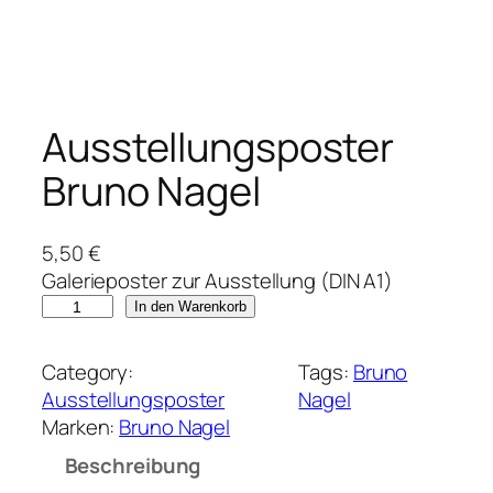
Ausstellungsposter
Bruno Nagel
5,50
€
Galerieposter zur Ausstellung (DIN A1)
A
In den Warenkorb
u
s
Category:
Tags:
Bruno
s
Ausstellungsposter
Nagel
t
Marken:
Bruno Nagel
e
Beschreibung
l